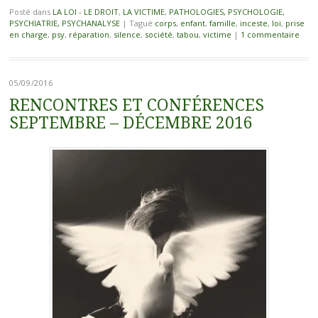
Posté dans
LA LOI - LE DROIT
,
LA VICTIME
,
PATHOLOGIES, PSYCHOLOGIE,
PSYCHIATRIE, PSYCHANALYSE
|
Tagué
corps
,
enfant
,
famille
,
inceste
,
loi
,
prise
en charge
,
psy
,
réparation
,
silence
,
société
,
tabou
,
victime
|
1 commentaire
05/09/2016
RENCONTRES ET CONFÉRENCES
SEPTEMBRE – DÉCEMBRE 2016