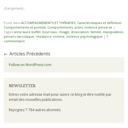
chargement…
Posté dans
ACCOMPAGNEMENTS ET THÉRAPIES
,
Caractéristiques et définition
,
Comportements et portrait
,
Comportements, actes, violence perverse
|
Tagué
anne laure buffet
,
bourreau
,
clivage
,
dissociation
,
famille
,
manipulation
,
pervers narcissique
,
résistance
,
victime
,
violence psychologique
|
1
commentaire
←
Articles Précédents
Follow on WordPress.com
NEWSLETTER
Entrez votre adresse mail pour suivre ce blog et être notifié par
email des nouvelles publications.
Rejoignez 7 784 autres abonnés