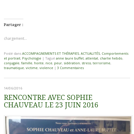
Partager :
chargement…
Posté dans
ACCOMPAGNEMENTS ET THÉRAPIES
,
ACTUALITÉS
,
Comportements
et portrait
,
Psychologie
|
Tagué
anne laure buffet
,
attentat
,
charlie hebdo
,
conjugale
,
famille
,
honte
,
nice
,
peur
,
sidération
,
stress
,
terrorisme
,
traumatique
,
victime
,
violence
|
3 Commentaires
14/06/2016
RENCONTRE AVEC SOPHIE
CHAUVEAU LE 23 JUIN 2016