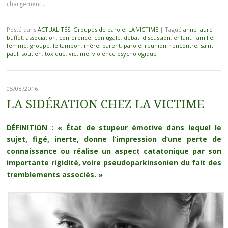
chargement…
Posté dans
ACTUALITÉS
,
Groupes de parole
,
LA VICTIME
|
Tagué
anne laure
buffet
,
association
,
conférence
,
conjugale
,
débat
,
discussion
,
enfant
,
famille
,
femme
,
groupe
,
le tampon
,
mère
,
parent
,
parole
,
réunion
,
rencontre
,
saint
paul
,
soutien
,
toxique
,
victime
,
violence psychologique
05/08/2016
LA SIDÉRATION CHEZ LA VICTIME
DÉFINITION : « État de stupeur émotive dans lequel le
sujet, figé, inerte, donne l’impression d’une perte de
connaissance ou réalise un aspect catatonique par son
importante rigidité, voire pseudoparkinsonien du fait des
tremblements associés. »