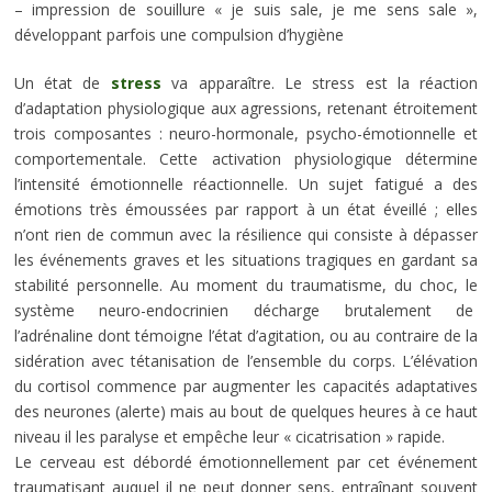
– impression de souillure « je suis sale, je me sens sale »,
développant parfois une compulsion d’hygiène
Un état de
stress
va apparaître. Le stress est la réaction
d’adaptation physiologique aux agressions, retenant étroitement
trois composantes : neuro-hormonale, psycho-émotionnelle et
comportementale. Cette activation physiologique détermine
l’intensité émotionnelle réactionnelle. Un sujet fatigué a des
émotions très émoussées par rapport à un état éveillé ; elles
n’ont rien de commun avec la résilience qui consiste à dépasser
les événements graves et les situations tragiques en gardant sa
stabilité personnelle. Au moment du traumatisme, du choc, le
système neuro-endocrinien décharge brutalement de
l’adrénaline dont témoigne l’état d’agitation, ou au contraire de la
sidération avec tétanisation de l’ensemble du corps. L’élévation
du cortisol commence par augmenter les capacités adaptatives
des
neurone
s (alerte) mais au bout de quelques heures à ce haut
niveau il les paralyse et empêche leur « cicatrisation » rapide.
Le
cerveau
est débordé émotionnellement par cet événement
traumatisant auquel il ne peut donner sens, entraînant souvent