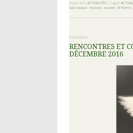
Posté dans
ACTUALITÉS
|
Tagué
ACTUAL
narcissique
,
réunion
,
soutien
,
St Pierre
,
05/09/2016
RENCONTRES ET C
DÉCEMBRE 2016