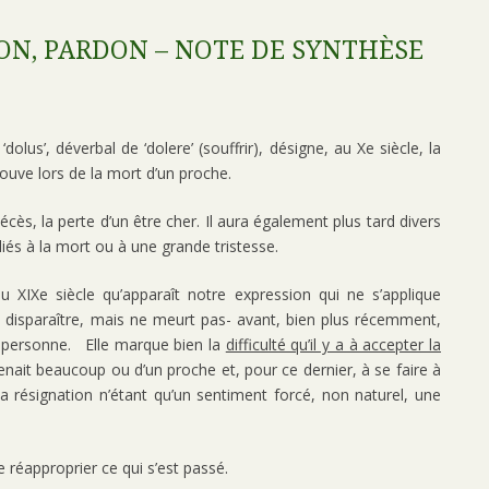
ON, PARDON – NOTE DE SYNTHÈSE
 ‘dolus’, déverbal de ‘dolere’ (souffrir), désigne, au Xe siècle, la
prouve lors de la mort d’un proche.
décès, la perte d’un être cher. Il aura également plus tard divers
liés à la mort ou à une grande tristesse.
u XIXe siècle qu’apparaît notre expression qui ne s’applique
t disparaître, mais ne meurt pas- avant, bien plus récemment,
ne personne. Elle marque bien la
difficulté qu’il y a à accepter la
enait beaucoup ou d’un proche et, pour ce dernier, à se faire à
 la résignation n’étant qu’un sentiment forcé, non naturel, une
e réapproprier ce qui s’est passé.