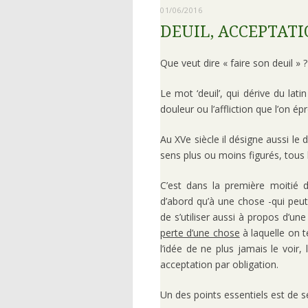
01/06/2016
DEUIL, ACCEPTATI
Que veut dire « faire son deuil » ?
Le mot ‘deuil’, qui dérive du latin
douleur ou l’affliction que l’on é
Au XVe siècle il désigne aussi le 
sens plus ou moins figurés, tous 
C’est dans la première moitié d
d’abord qu’à une chose -qui peu
de s’utiliser aussi à propos d’u
perte d’une chose
à laquelle on t
l’idée de ne plus jamais le voir,
acceptation par obligation.
Un des points essentiels est de s