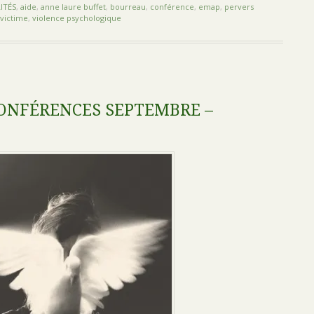
ITÉS
,
aide
,
anne laure buffet
,
bourreau
,
conférence
,
emap
,
pervers
victime
,
violence psychologique
ONFÉRENCES SEPTEMBRE –