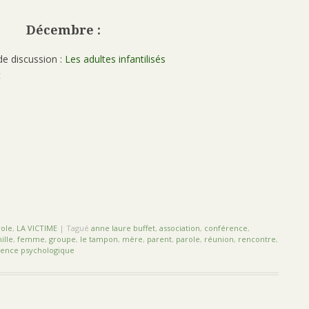
Décembre :
de discussion :
Les adultes infantilisés
t
ole
,
LA VICTIME
|
Tagué
anne laure buffet
,
association
,
conférence
,
ille
,
femme
,
groupe
,
le tampon
,
mère
,
parent
,
parole
,
réunion
,
rencontre
,
lence psychologique