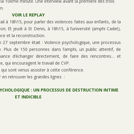
 à la 10eme minute. Une interview avant la première des trois
n.
VOIR LE REPLAY
ail à 18h15, pour parler des violences faites aux enfants, de la
on; Et jeudi à St Denis, à 18h15, à l’université (amphi Cadet),
ce et la reconstruction.
di 27 septembre était : Violence psychologique, une processus
me. Plus de 150 personnes dans l’amphi, un public attentif, de
hance d’échanger directement, de faire des rencontres… et
, qui encouragent le travail de CVP.
 qui sont venus assister à cette conférence.
 en retrouver les grandes lignes :
YCHOLOGIQUE : UN PROCESSUS DE DESTRUCTION INTIME
ET INDICIBLE