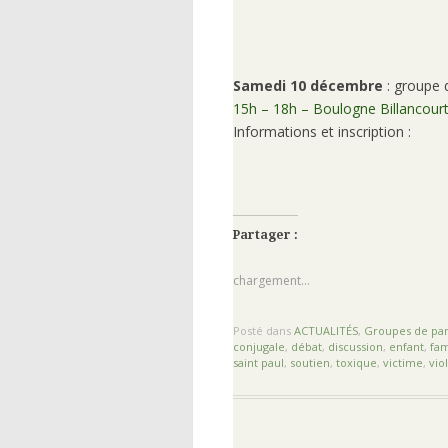
Samedi 10 décembre
: groupe 
15h – 18h – Boulogne Billancour
Informations et inscription :
Partager :
chargement…
Posté dans
ACTUALITÉS
,
Groupes de par
conjugale
,
débat
,
discussion
,
enfant
,
fam
saint paul
,
soutien
,
toxique
,
victime
,
vio