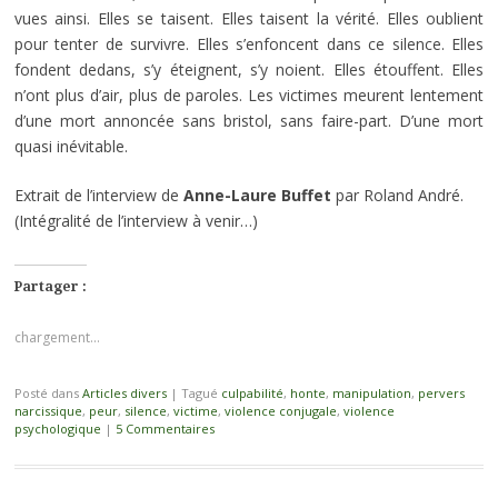
vues ainsi. Elles se taisent. Elles taisent la vérité. Elles oublient
pour tenter de survivre. Elles s’enfoncent dans ce silence. Elles
fondent dedans, s’y éteignent, s’y noient. Elles étouffent. Elles
n’ont plus d’air, plus de paroles. Les victimes meurent lentement
d’une mort annoncée sans bristol, sans faire-part. D’une mort
quasi inévitable.
Extrait de l’interview de
Anne-Laure Buffet
par Roland André.
(Intégralité de l’interview à venir…)
Partager :
chargement…
Posté dans
Articles divers
|
Tagué
culpabilité
,
honte
,
manipulation
,
pervers
narcissique
,
peur
,
silence
,
victime
,
violence conjugale
,
violence
psychologique
|
5 Commentaires