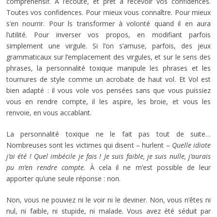
compréhensif. À l’écoute, et prêt à recevoir vos confidences.
Toutes vos confidences. Pour mieux vous connaître. Pour mieux
s’en nourrir. Pour ls transformer à volonté quand il en aura
l’utilité. Pour inverser vos propos, en modifiant parfois
simplement une virgule. Si l’on s’amuse, parfois, des jeux
grammaticaux sur l’emplacement des virgules, et sur le sens des
phrases, la personnalité toxique manipule les phrases et les
tournures de style comme un acrobate de haut vol. Et Vol est
bien adapté : il vous vole vos pensées sans que vous puissiez
vous en rendre compte, il les aspire, les broie, et vous les
renvoie, en vous accablant.
La personnalité toxique ne le fait pas tout de suite…
Nombreuses sont les victimes qui disent – hurlent –
Quelle idiote
j’ai été ! Quel imbécile je fais ! Je suis faible, je suis nulle, j’aurais
pu m’en rendre compte
. À cela il ne m’est possible de leur
apporter qu’une seule réponse : non.
Non, vous ne pouviez ni le voir ni le deviner. Non, vous n’êtes ni
nul, ni faible, ni stupide, ni malade. Vous avez été séduit par