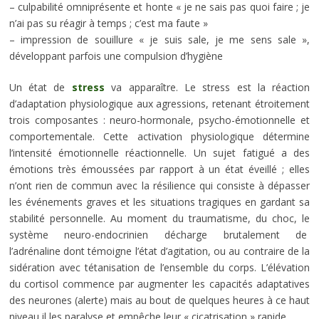
– culpabilité omniprésente et honte « je ne sais pas quoi faire ; je
n’ai pas su réagir à temps ; c’est ma faute »
– impression de souillure « je suis sale, je me sens sale »,
développant parfois une compulsion d’hygiène
Un état de
stress
va apparaître. Le stress est la réaction
d’adaptation physiologique aux agressions, retenant étroitement
trois composantes : neuro-hormonale, psycho-émotionnelle et
comportementale. Cette activation physiologique détermine
l’intensité émotionnelle réactionnelle. Un sujet fatigué a des
émotions très émoussées par rapport à un état éveillé ; elles
n’ont rien de commun avec la résilience qui consiste à dépasser
les événements graves et les situations tragiques en gardant sa
stabilité personnelle. Au moment du traumatisme, du choc, le
système neuro-endocrinien décharge brutalement de
l’adrénaline dont témoigne l’état d’agitation, ou au contraire de la
sidération avec tétanisation de l’ensemble du corps. L’élévation
du cortisol commence par augmenter les capacités adaptatives
des
neurone
s (alerte) mais au bout de quelques heures à ce haut
niveau il les paralyse et empêche leur « cicatrisation » rapide.