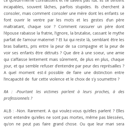
ce qu’eux-même connaissent et ne savent pas fuit. Ils se sentent
incapables, souvent lâches, parfois stupides. Ils cherchent à
consoler, mais comment consoler une mère dont les enfants se
font ouvrir le ventre par les mots et les gestes d’un père
maltraitant, chaque soir ? Comment rassurer un père dont
l’épouse rabaisse la fratrie, l’ignore, la brutalise, cassant le mythe
parfait de l’amour maternel ? Et lui qui reste là, semblant être les
bras ballants, pris entre la peur de sa compagne et la peur de
voir ses enfants être détruits ? Que dire à une soeur, une amie
qui s’affaisse lentement mais sûrement, de plus en plus, chaque
jour, et qui semble refuser d’entendre par peur des représailles ?
A quel moment est-il possible de faire une distinction entre
l’incapacité de fuir cette violence et le choix de s’y soumettre ?
RA : -Pourtant les victimes parlent à leurs proches, à des
professionnels ?
ALB : -Non. Rarement. A qui voulez-vous qu’elles parlent ? Elles
vont entendre qu’elles ne sont pas mortes, même pas blessées,
qu’on ne peut pas faire grand chose. Ou que leur mari sera