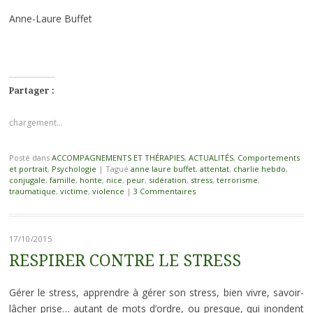
Anne-Laure Buffet
Partager :
chargement…
Posté dans
ACCOMPAGNEMENTS ET THÉRAPIES
,
ACTUALITÉS
,
Comportements
et portrait
,
Psychologie
|
Tagué
anne laure buffet
,
attentat
,
charlie hebdo
,
conjugale
,
famille
,
honte
,
nice
,
peur
,
sidération
,
stress
,
terrorisme
,
traumatique
,
victime
,
violence
|
3 Commentaires
17/10/2015
RESPIRER CONTRE LE STRESS
Gérer le stress, apprendre à gérer son stress, bien vivre, savoir-
lâcher prise… autant de mots d’ordre, ou presque, qui inondent