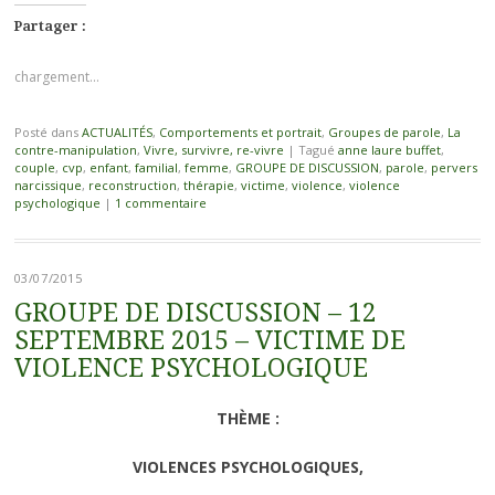
Partager :
chargement…
Posté dans
ACTUALITÉS
,
Comportements et portrait
,
Groupes de parole
,
La
contre-manipulation
,
Vivre, survivre, re-vivre
|
Tagué
anne laure buffet
,
couple
,
cvp
,
enfant
,
familial
,
femme
,
GROUPE DE DISCUSSION
,
parole
,
pervers
narcissique
,
reconstruction
,
thérapie
,
victime
,
violence
,
violence
psychologique
|
1 commentaire
03/07/2015
GROUPE DE DISCUSSION – 12
SEPTEMBRE 2015 – VICTIME DE
VIOLENCE PSYCHOLOGIQUE
THÈME :
VIOLENCES PSYCHOLOGIQUES,