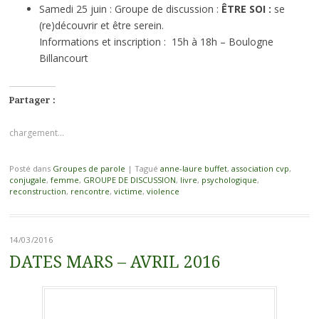
Samedi 25 juin : Groupe de discussion :
ÊTRE SOI :
se
(re)découvrir et être serein.
Informations et inscription :
15h à 18h – Boulogne
Billancourt
Partager :
chargement…
Posté dans
Groupes de parole
|
Tagué
anne-laure buffet
,
association cvp
,
conjugale
,
femme
,
GROUPE DE DISCUSSION
,
livre
,
psychologique
,
reconstruction
,
rencontre
,
victime
,
violence
14/03/2016
DATES MARS – AVRIL 2016