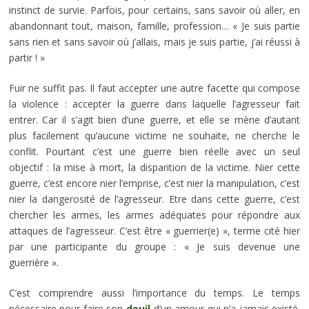
instinct de survie. Parfois, pour certains, sans savoir où aller, en
abandonnant tout, maison, famille, profession… « Je suis partie
sans rien et sans savoir où j’allais, mais je suis partie, j’ai réussi à
partir ! »
Fuir ne suffit pas. Il faut accepter une autre facette qui compose
la violence : accepter la guerre dans laquelle l’agresseur fait
entrer. Car il s’agit bien d’une guerre, et elle se mène d’autant
plus facilement qu’aucune victime ne souhaite, ne cherche le
conflit. Pourtant c’est une guerre bien réelle avec un seul
objectif : la mise à mort, la disparition de la victime. Nier cette
guerre, c’est encore nier l’emprise, c’est nier la manipulation, c’est
nier la dangerosité de l’agresseur. Etre dans cette guerre, c’est
chercher les armes, les armes adéquates pour répondre aux
attaques de l’agresseur. C’est être « guerrier(e) », terme cité hier
par une participante du groupe : « Je suis devenue une
guerrière ».
C’est comprendre aussi l’importance du temps. Le temps
nécessaire pour faire son
deuil
d’un amour qui n’a jamais existé.