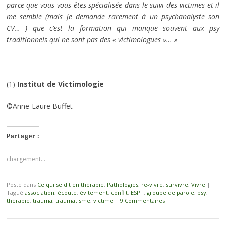
parce que vous vous êtes spécialisée dans le suivi des victimes et il
me semble (mais je demande rarement à un psychanalyste son
CV… ) que c’est la formation qui manque souvent aux psy
traditionnels qui ne sont pas des « victimologues »… »
(1)
Institut de Victimologie
©Anne-Laure Buffet
Partager :
chargement…
Posté dans
Ce qui se dit en thérapie
,
Pathologies
,
re-vivre
,
survivre
,
Vivre
|
Tagué
association
,
écoute
,
évitement
,
conflit
,
ESPT
,
groupe de parole
,
psy
,
thérapie
,
trauma
,
traumatisme
,
victime
|
9 Commentaires