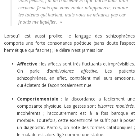
vous pensez, j’ai un troisième œil qui tourne dans mon
cerveau. Je sais que vous voulez m’appauvrir, comme
les totems qui hurlent, mais vous ne m’aurez pas car
je sais me liquéfier. »
Lorsqu’il est aussi prolixe, le langage des schizophrènes
comporte une forte consonance poétique (sans doute l’aspect
hermétique qui fascine) ; le délire n’est jamais loin.
Affective
: les affects sont très fluctuants et imprévisibles.
On parle d’
ambivalence
affective
. Les patients
schizophrènes, en effet, contrôlent mal leurs émotions,
qui éclatent de façon totalement nue.
Comportementale
: la discordance a facilement une
composante physique. Les gestes sont
bizarres, maniérés
,
incohérents ; l’accoutrement est à la fois baroque et
morbide. Toutefois, cette excentricité ne suffit pas à poser
un diagnostic. Parfois, on note des formes catatoniques ;
le malade est alors figé comme une statue.