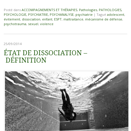
Posté dans
ACCOMPAGNEMENTS ET THÉRAPIES
,
Pathologies
,
PATHOLOGIES,
PSYCHOLOGIE, PSYCHIATRIE, PSYCHANALYSE
,
psychiatrie
|
Tagué
adolescent
,
évitement
,
dissociation
,
enfant
,
ESPT
,
maltraitance
,
mécanisme de défense
,
psychotrauma
,
sexuel
,
violence
25/09/2014
ÉTAT DE DISSOCIATION –
DÉFINITION