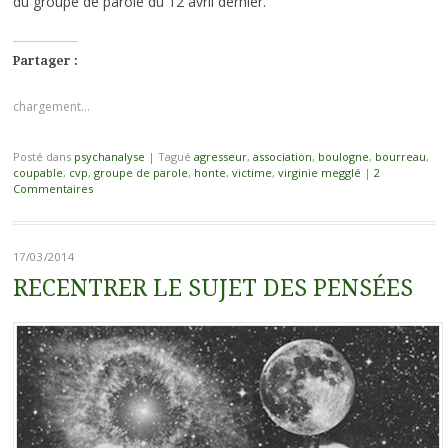
du groupe de parole du 12 avril dernier.
Partager :
chargement…
Posté dans
psychanalyse
|
Tagué
agresseur
,
association
,
boulogne
,
bourreau
,
coupable
,
cvp
,
groupe de parole
,
honte
,
victime
,
virginie megglé
|
2
Commentaires
17/03/2014
RECENTRER LE SUJET DES PENSÉES