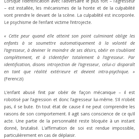
Lorsque l’identification avec l’adversaire le plus fort – l’agresseur
– est installée, les mécanismes de la honte et de la culpabilité
vont prendre le devant de la scène. La culpabilité est incorporée.
Le psychisme de l’enfant victime l’introjecte.
« Cette peur quand elle atteint son point culminant oblige les
enfants à se soumettre automatiquement à la volonté de
l’agresseur, à deviner le moindre de ses désirs, obéir en s’oubliant
complètement, et à s’identifier totalement à l’agresseur. Par
identification, disons introjection de l’agresseur, celui-ci disparaît
en tant que réalité extérieure et devient intra-psychique. »
(Ferenczi)
L’enfant abusé finit par obéir de façon mécanique – il est
robotisé par l’agression et donc l’agresseur lui-même. S’il n’obéit
pas, il se bute. En tout état de cause il ne peut comprendre les
raisons de son comportement. Il agit sans conscience de ce qu’il
acte. Une partie de la personnalité reste bloquée à un instant
donné, brutalisé. L’affirmation de soi est rendue impossible,
particulièrement en cas de déplaisir.