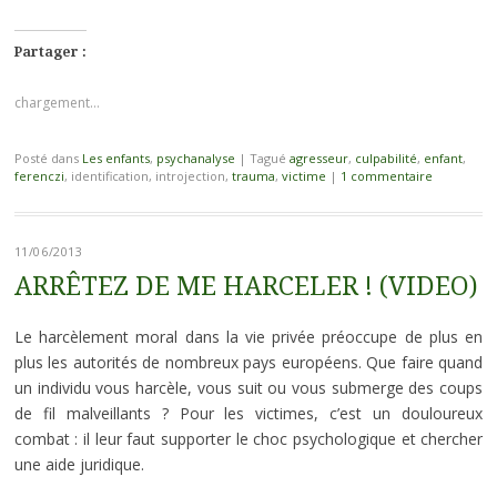
Partager :
chargement…
Posté dans
Les enfants
,
psychanalyse
|
Tagué
agresseur
,
culpabilité
,
enfant
,
ferenczi
, identification, introjection,
trauma
,
victime
|
1 commentaire
11/06/2013
ARRÊTEZ DE ME HARCELER ! (VIDEO)
Le harcèlement moral dans la vie privée préoccupe de plus en
plus les autorités de nombreux pays européens. Que faire quand
un individu vous harcèle, vous suit ou vous submerge des coups
de fil malveillants ? Pour les victimes, c’est un douloureux
combat : il leur faut supporter le choc psychologique et chercher
une aide juridique.