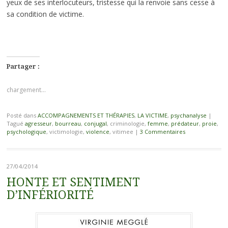
yeux de ses interlocuteurs, tristesse qui la renvoie sans cesse à
sa condition de victime.
Partager :
chargement…
Posté dans
ACCOMPAGNEMENTS ET THÉRAPIES
,
LA VICTIME
,
psychanalyse
|
Tagué
agresseur
,
bourreau
,
conjugal
, criminologie,
femme
,
prédateur
,
proie
,
psychologique
, victimologie,
violence
, vitimee
|
3 Commentaires
27/04/2014
HONTE ET SENTIMENT
D’INFÉRIORITÉ