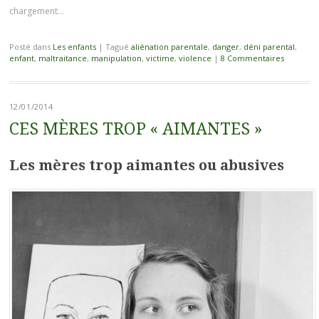
chargement…
Posté dans
Les enfants
|
Tagué
aliénation parentale
,
danger
,
déni parental
,
enfant
,
maltraitance
,
manipulation
,
victime
,
violence
|
8 Commentaires
12/01/2014
CES MÈRES TROP « AIMANTES »
Les mères trop aimantes ou abusives