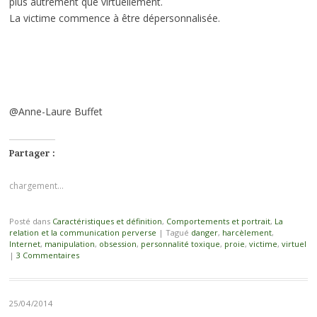
plus autrement que virtuellement.
La victime commence à être dépersonnalisée.
@Anne-Laure Buffet
Partager :
chargement…
Posté dans
Caractéristiques et définition
,
Comportements et portrait
,
La
relation et la communication perverse
|
Tagué
danger
,
harcèlement
,
Internet
,
manipulation
,
obsession
,
personnalité toxique
,
proie
,
victime
,
virtuel
|
3 Commentaires
25/04/2014