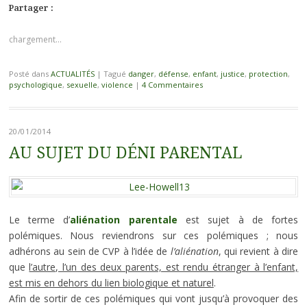
Partager :
chargement…
Posté dans
ACTUALITÉS
|
Tagué
danger
,
défense
,
enfant
,
justice
,
protection
,
psychologique
,
sexuelle
,
violence
|
4 Commentaires
20/01/2014
AU SUJET DU DÉNI PARENTAL
Le terme d’
aliénation parentale
est sujet à de fortes
polémiques. Nous reviendrons sur ces polémiques ; nous
adhérons au sein de CVP à l’idée de
l’aliénation
, qui revient à dire
que
l’autre, l’un des deux parents, est rendu étranger à l’enfant,
est mis en dehors du lien biologique et naturel
.
Afin de sortir de ces polémiques qui vont jusqu’à provoquer des