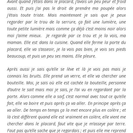
Avant quand j’étais dans le placard, j’avais un peu peur et froid
aussi. Et puis j’ai pas le droit de prendre ma poupée alors
j’étais toute triste. Mais maintenant je sais que je peux
regarder par le trou de la serrure, ça fait une lumière, une
toute petite lumière mais comme ça déjà c’est moins noir alors
moi j’aime mieux. Je regarde par ce trou et je la vois, ma
maman. Elle est dans la cuisine. Quand elle ferme la porte du
placard, elle va s’asseoir, je la vois pas bien, je vois ses pieds
beaucoup, et puis un peu ses mains. Elle pleure.
Après aussi je sais qu’elle se lève et là je vois pas mais je
connais les bruits. Elle prend un verre, et elle va chercher une
bouteille. Moi, je sais où elle est cachée la bouteille, personne
d’autre le sait mais moi je sais, je l’ai vu en regardant par la
porte. Alors comme elle a soif, c’est normal avec tout ce qu’elle
fait, elle va boire et puis après ça va aller. En principe après ça
va aller. De temps en temps ça la met encore plus en colère ; et
là c’est différent quand elle est vraiment en colère, elle vient me
chercher dans le placard, faut vite que je m’asseye par terre.
Faut pas qu’elle sache que je regardais ; et puis elle me reprend