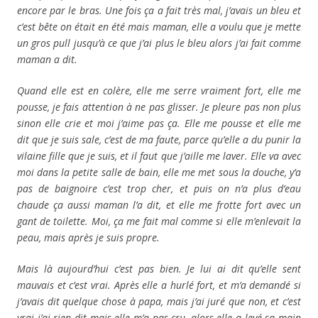
encore par le bras. Une fois ça a fait très mal, j’avais un bleu et
c’est bête on était en été mais maman, elle a voulu que je mette
un gros pull jusqu’à ce que j’ai plus le bleu alors j’ai fait comme
maman a dit.
Quand elle est en colère, elle me serre vraiment fort, elle me
pousse, je fais attention à ne pas glisser. Je pleure pas non plus
sinon elle crie et moi j’aime pas ça. Elle me pousse et elle me
dit que je suis sale, c’est de ma faute, parce qu’elle a du punir la
vilaine fille que je suis, et il faut que j’aille me laver. Elle va avec
moi dans la petite salle de bain, elle me met sous la douche, y’a
pas de baignoire c’est trop cher, et puis on n’a plus d’eau
chaude ça aussi maman l’a dit, et elle me frotte fort avec un
gant de toilette. Moi, ça me fait mal comme si elle m’enlevait la
peau, mais après je suis propre.
Mais là aujourd’hui c’est pas bien. Je lui ai dit qu’elle sent
mauvais et c’est vrai. Après elle a hurlé fort, et m’a demandé si
j’avais dit quelque chose à papa, mais j’ai juré que non, et c’est
vrai j’ai rien dit mais elle m’a pas cru, alors elle a levé sa main