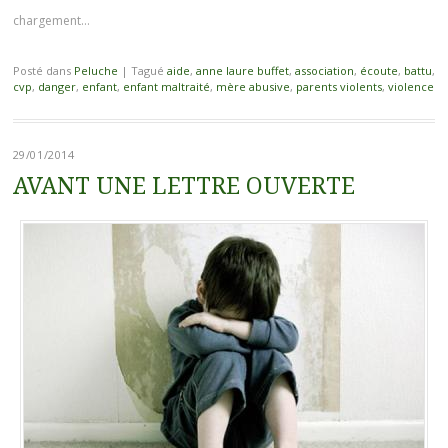
chargement…
Posté dans
Peluche
|
Tagué
aide
,
anne laure buffet
,
association
,
écoute
,
battu
,
cvp
,
danger
,
enfant
,
enfant maltraité
,
mère abusive
,
parents violents
,
violence
29/01/2014
AVANT UNE LETTRE OUVERTE