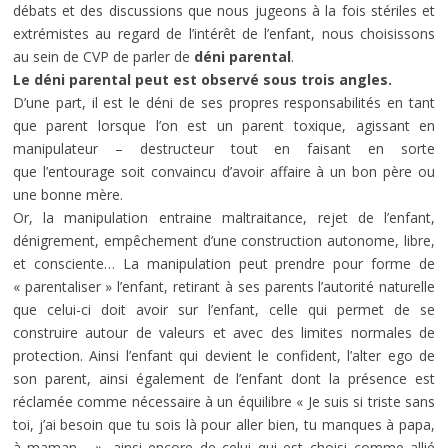
débats et des discussions que nous jugeons à la fois stériles et
extrémistes au regard de l’intérêt de l’enfant, nous choisissons
au sein de CVP de parler de
déni parental
.
Le déni parental peut est observé sous trois angles.
D’une part, il est le déni de ses propres responsabilités en tant
que parent lorsque l’on est un parent toxique, agissant en
manipulateur – destructeur tout en faisant en sorte
que l’entourage soit convaincu d’avoir affaire à un bon père ou
une bonne mère.
Or, la manipulation entraine maltraitance, rejet de l’enfant,
dénigrement, empêchement d’une construction autonome, libre,
et consciente… La manipulation peut prendre pour forme de
« parentaliser » l’enfant, retirant à ses parents l’autorité naturelle
que celui-ci doit avoir sur l’enfant, celle qui permet de se
construire autour de valeurs et avec des limites normales de
protection. Ainsi l’enfant qui devient le confident, l’alter ego de
son parent, ainsi également de l’enfant dont la présence est
réclamée comme nécessaire à un équilibre « Je suis si triste sans
toi, j’ai besoin que tu sois là pour aller bien, tu manques à papa,
à maman… », ainsi encore de celui qui est choisi comme allié