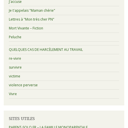
J'accuse
Je t'appelais "Maman chérie"
Lettres à "Mon très cher PN"
Mort Vivante – Fiction
Peluche
QUELQUES CAS DE HARCÈLEMENT AU TRAVAIL
re-vivre
survivre
victime
violence perverse
Vivre
SITES UTILES
PARENT-SOLO.FR – LA FAMILLE MONOPARENTALE