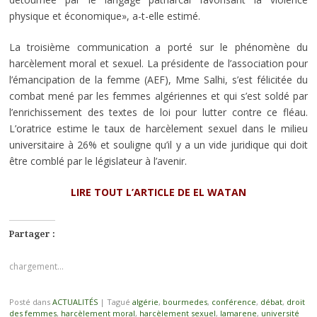
physique et économique», a-t-elle estimé.
La troisième communication a porté sur le phénomène du
harcèlement moral et sexuel. La présidente de l’association pour
l’émancipation de la femme (AEF), Mme Salhi, s’est félicitée du
combat mené par les femmes algériennes et qui s’est soldé par
l’enrichissement des textes de loi pour lutter contre ce fléau.
L’oratrice estime le taux de harcèlement sexuel dans le milieu
universitaire à 26% et souligne qu’il y a un vide juridique qui doit
être comblé par le législateur à l’avenir.
LIRE TOUT L’ARTICLE DE EL WATAN
Partager :
chargement…
Posté dans
ACTUALITÉS
|
Tagué
algérie
,
bourmedes
,
conférence
,
débat
,
droit
des femmes
,
harcèlement moral
,
harcèlement sexuel
,
lamarene
,
université