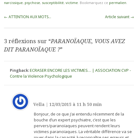
narcissique
,
psychose
,
susceptibilité
,
victime
. Bookmarquez ce
permalien
.
←
ATTENTION AUX MOTS…
Article suivant
→
3 réflexions sur “
PARANOÏAQUE, VOUS AVEZ
DIT PARANOÏAQUE ?
”
Pingback:
ECRASER ENCORE LES VICTIMES… | ASSOCIATION CVP -
Contre la Violence Psychologique
Vella
|
12/03/2015 à 11 h 50 min
Bonjour, de ce que j’ai entendu récemment de la
bouche d’un expert psychiatre, c’est que les
pervers/paranoïaques peuvent rendent leurs
victimes paranoïaques. La véritable différence va se
jouer dans la capacité à reconnaître ses erreurs et