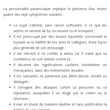
La personnalité paranoïaque implique la présence d’au moins
quatre des sept symptômes suivants :
Le sujet s’attend, sans raison suffisante, à ce que les
autres se servent de lui, lui nuisent ou le trompent ;
Il est préoccupé par des doutes injustifiés concernant la
loyauté ou la fidélité de ses amis et collègues, d’une façon
plus générale de son entourage ;
Il est réticent à se confier à autrui car il craint que sa
confidence ne soit utilisée contre lui ;
Il discerne des significations cachées, humiliantes ou
menaçantes, dans des événements anodins ;
Il est rancunier, ne pardonne pas d’être blessé, insulté ou
dédaigné ;
Il s’imagine des attaques contre sa personne ou sa
réputation, auxquelles il va réagir par la colère ou la
rétorsion ;
Il met en doute de manière répétée et sans justification la
fidélité de son conjoint.