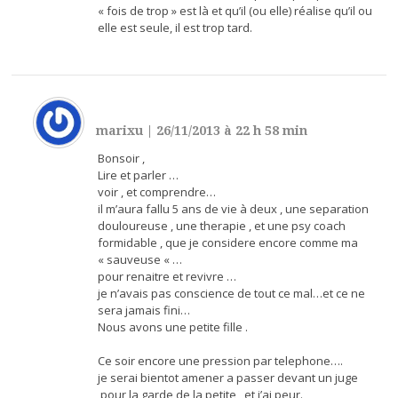
« fois de trop » est là et qu’il (ou elle) réalise qu’il ou
elle est seule, il est trop tard.
marixu
|
26/11/2013 à 22 h 58 min
Bonsoir ,
Lire et parler …
voir , et comprendre…
il m’aura fallu 5 ans de vie à deux , une separation
douloureuse , une therapie , et une psy coach
formidable , que je considere encore comme ma
« sauveuse « …
pour renaitre et revivre …
je n’avais pas conscience de tout ce mal…et ce ne
sera jamais fini…
Nous avons une petite fille .
Ce soir encore une pression par telephone….
je serai bientot amener a passer devant un juge
,pour la garde de la petite , et j’ai peur.