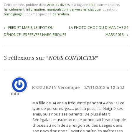
Cette entrée, publiée dans
Articles divers
, est taguée
aide
, commentaire,
harcèlement
,
information
,
manipulation
,
pervers narcissique
, question,
témoignage
. Bookmarquez ce
permalien
.
←
FRED ET MARIE, LE SPOT QUI
LA PHOTO CHOC DU DIMANCHE 24
DÉNONCE LES PERVERS NARCISSIQUES
MARS 2013
→
3 réflexions sur “
NOUS CONTACTER
”
KERLIRZIN Véronique
|
27/11/2013 à 12 h 21
min
Ma fille de 34 ans a fréquenté pendant 4 ans 1/2 ce
type de personnage….. petit à petit, il a éloigné ses
amis, puis nous ses parents. De plus il était
Sénégalais musulman et se permettait beaucoup de
choses au nom de sa religion ou des usages dans
son pays d’origine : il avait de multiples maîtresses,