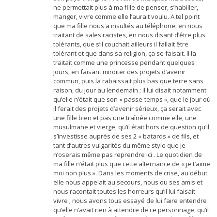
ne permettait plus à ma fille de penser, s’habiller,
manger, vivre comme elle l’aurait voulu. A tel point
que ma fille nous a insultés au téléphone, en nous
traitant de sales racistes, en nous disant d’être plus
tolérants, que s’il couchait ailleurs il fallait être
tolérant et que dans sa religion, ça se faisait. Il la
traitait comme une princesse pendant quelques
jours, en faisant miroiter des projets d’avenir
commun, puis la rabaissait plus bas que terre sans
raison, du jour au lendemain ; il lui disait notamment
qu’elle n’était que son « passe-temps », que le jour où
il ferait des projets d’avenir sérieux, ça serait avec
une fille bien et pas une traînée comme elle, une
musulmane et vierge, qu’il était hors de question qu’il
s’investisse auprès de ses 2 « batards » de fils, et
tant d’autres vulgarités du même style que je
n’oserais même pas reprendre ici . Le quotidien de
ma fille n’était plus que cette alternance de « je t’aime
moi non plus ». Dans les moments de crise, au début
elle nous appelait au secours, nous ou ses amis et
nous racontait toutes les horreurs qu’il lui faisait
vivre ; nous avons tous essayé de lui faire entendre
qu’elle n’avait rien à attendre de ce personnage, qu’il