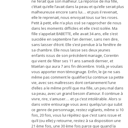
ne ferait que son malheur. La réponse de ma fille,
c’était qu’elle l’avait dans la peau et qu’elle serait plus
malheureuse encore sans lui…. et puis il revenait,
elle le reprenait, nous envoyait tous sur les roses.
Petit à petit, elle n’a plus osé se rapprocher de nous
dans les moments difficiles et elle s’est isolée. Ma
fille s’appelait BABETTE, elle avait 34 ans, elle s’est
suicidée en septembre l’an dernier, sans rien dire,
sans laisser d’écrit. Elle s’est pendue à la fenêtre de
sa chambre. Elle nous laisse ses deux jeunes
enfants issus de son précédent mariage, Corentin
qui vient de fêter ses 11 ans samedi dernier, et
Maëlan qui aura 7 ans fin décembre. Voilà, je voulais
vous apporter mon témoignage. Enfin, le (je ne sais
même pas comment le qualifier) lui continue sa petite
vie, avec ses maîtresses dont certainement l’une
d’elles a le même profil que ma fille, un peu mal dans
sa peau, avec un grand besoin d’amour. Il continue à
vivre, rire, s’amuser…. et ça c’est intolérable. Alors si
dans votre entourage vous avez quelqu’un qui subit
ce genre de personnage, restez vigilants, même si 10
fois, 20 fois, vous lui répètez que c’est sans issue et
qu’il (ou elle) y retourne, restez à sa disposition une
21 ème fois, une 30 ème fois parce que quand la