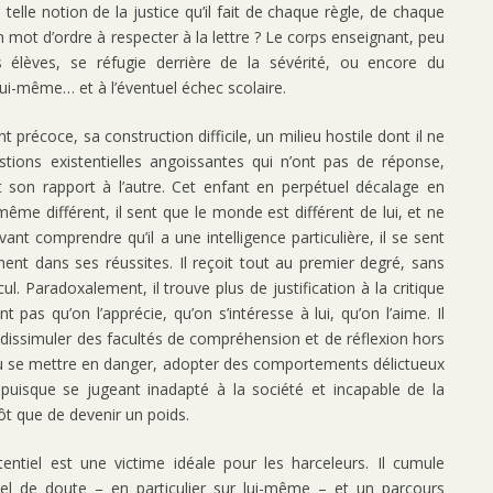
telle notion de la justice qu’il fait de chaque règle, de chaque
n mot d’ordre à respecter à la lettre ? Le corps enseignant, peu
 élèves, se réfugie derrière de la sévérité, ou encore du
à lui-même… et à l’éventuel échec scolaire.
t précoce, sa construction difficile, un milieu hostile dont il ne
tions existentielles angoissantes qui n’ont pas de réponse,
et son rapport à l’autre. Cet enfant en perpétuel décalage en
-même différent, il sent que le monde est différent de lui, et ne
t comprendre qu’il a une intelligence particulière, il se sent
ment dans ses réussites. Il reçoit tout au premier degré, sans
l. Paradoxalement, il trouve plus de justification à la critique
pas qu’on l’apprécie, qu’on s’intéresse à lui, qu’on l’aime. Il
 dissimuler des facultés de compréhension et de réflexion hors
 ou se mettre en danger, adopter des comportements délictueux
puisque se jugeant inadapté à la société et incapable de la
tôt que de devenir un poids.
tentiel est une victime idéale pour les harceleurs. Il cumule
ntiel de doute – en particulier sur lui-même – et un parcours