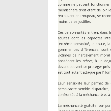
comme ne peuvent fonctionner e
l’hémisphère droit étant de loin l
retrouvent en troupeau, se reconn
moins de se justifier.
Ces personnalités entrent dans l
adultes dont les capacités inte
l’extrême sensibilité, le doute, 
gommer ces différences, sont d
victimes de harcèlement moral 
possèdent les
zèbres
, à un degr
devant souvent se protéger près 
est tout autant attaqué par l’H
Leur sensibilité leur permet de 
perspicacité semble disparaître,
confrontés à la méchanceté et à l
La méchanceté gratuite, par pur p