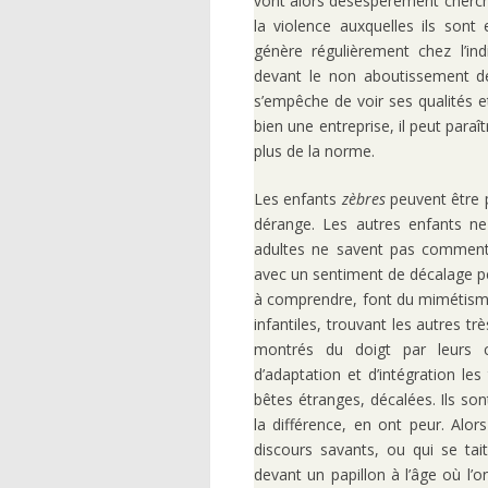
vont alors désespérément chercher 
la violence auxquelles ils sont
génère régulièrement chez l’ind
devant le non aboutissement de 
s’empêche de voir ses qualités 
bien une entreprise, il peut paraît
plus de la norme.
Les enfants
zèbres
peuvent être 
dérange. Les autres enfants ne
adultes ne savent pas comment 
avec un sentiment de décalage per
à comprendre, font du mimétisme
infantiles, trouvant les autres tr
montrés du doigt par leurs c
d’adaptation et d’intégration l
bêtes étranges, décalées. Ils so
la différence, en ont peur. Alo
discours savants, ou qui se tai
devant un papillon à l’âge où l