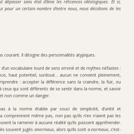
t dépasser sans état d’âme les réticences idéologiques.
Et si,
ui pour un certain nombre d’entre nous, nous décidions de les
us courant. Il désigne des personnalités atypiques.
e d’un vocabulaire lourd de sens erroné et de mythes néfastes :
coce, haut potentiel, surdoué… aucun ne convient pleinement,
mprendre : accepter la différence sans la craindre, la fuir, ou
à ceux qui sont différents de se sentir dans la norme, et savoir
 et non comme un danger.
s à la norme établie par souci de simplicité, d’unité et
ne la comprennent même pas, non pas qu’ils n’en n’aient pas les
euvent la ramener à aucune réalité qu’ils puissent appréhender.
très souvent jugés
anormaux
, alors qu’ils sont
a-normaux
, c’est-