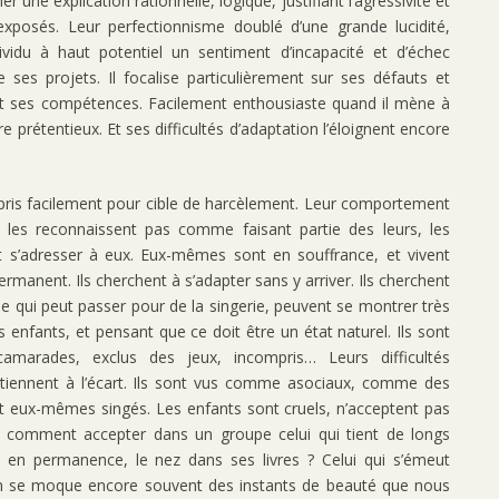
une explication rationnelle, logique, justifiant l’agressivité et
 exposés. Leur perfectionnisme doublé d’une grande lucidité,
ividu à haut potentiel un sentiment d’incapacité et d’échec
ses projets. Il focalise particulièrement sur ses défauts et
et ses compétences. Facilement enthousiaste quand il mène à
re prétentieux. Et ses difficultés d’adaptation l’éloignent encore
pris facilement pour cible de harcèlement. Leur comportement
 les reconnaissent pas comme faisant partie des leurs, les
s’adresser à eux. Eux-mêmes sont en souffrance, et vivent
manent. Ils cherchent à s’adapter sans y arriver. Ils cherchent
 qui peut passer pour de la singerie, peuvent se montrer très
ès enfants, et pensant que ce doit être un état naturel. Ils sont
amarades, exclus des jeux, incompris… Leurs difficultés
es tiennent à l’écart. Ils sont vus comme asociaux, comme des
nt eux-mêmes singés. Les enfants sont cruels, n’acceptent pas
rs comment accepter dans un groupe celui qui tient de longs
t en permanence, le nez dans ses livres ? Celui qui s’émeut
’on se moque encore souvent des instants de beauté que nous