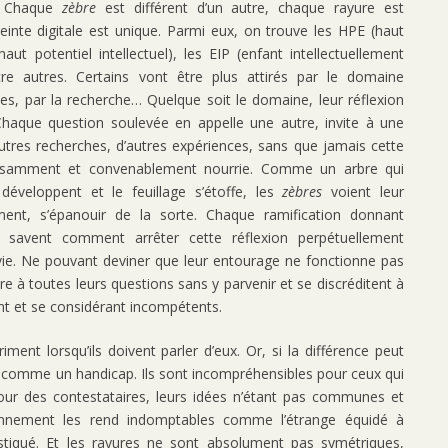
. Chaque
zèbre
est différent d’un autre, chaque rayure est
nte digitale est unique. Parmi eux, on trouve les HPE (haut
aut potentiel intellectuel), les EIP (enfant intellectuellement
tre autres. Certains vont être plus attirés par le domaine
nces, par la recherche… Quelque soit le domaine, leur réflexion
Chaque question soulevée en appelle une autre, invite à une
utres recherches, d’autres expériences, sans que jamais cette
uffisamment et convenablement nourrie. Comme un arbre qui
éveloppent et le feuillage s’étoffe, les
zèbres
voient leur
ment, s’épanouir de la sorte. Chaque ramification donnant
 savent comment arrêter cette réflexion perpétuellement
uvie. Ne pouvant deviner que leur entourage ne fonctionne pas
re à toutes leurs questions sans y parvenir et se discréditent à
ant et se considérant incompétents.
priment lorsqu’ils doivent parler d’eux. Or, si la différence peut
t comme un handicap. Ils sont incompréhensibles pour ceux qui
our des contestataires, leurs idées n’étant pas communes et
onnement les rend indomptables comme l’étrange équidé à
tiqué. Et les rayures ne sont absolument pas symétriques,