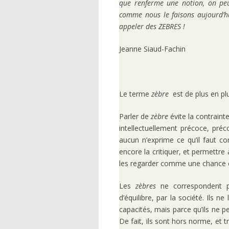
que renferme une notion, on peu
comme nous le faisons aujourd’h
appeler des ZEBRES !
Jeanne Siaud-Fachin
Le terme
zèbre
est de plus en pl
Parler de
zèbre
évite la contraint
intellectuellement précoce, pré
aucun n’exprime ce qu’il faut co
encore la critiquer, et permettre 
les regarder comme une chance
Les
zèbres
ne correspondent pa
d’équilibre, par la société. Ils 
capacités, mais parce qu’ils ne p
De fait, ils sont hors norme, et 