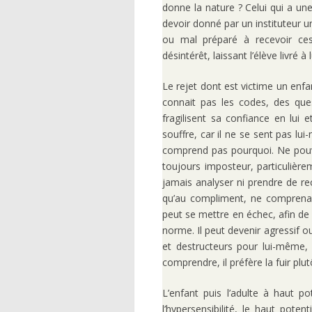
donne la nature ? Celui qui a une 
devoir donné par un instituteur u
ou mal préparé à recevoir ces
désintérêt, laissant l’élève livré 
Le rejet dont est victime un enfan
connait pas les codes, des ques
fragilisent sa confiance en lui 
souffre, car il ne se sent pas lui
comprend pas pourquoi. Ne pouvan
toujours imposteur, particulière
jamais analyser ni prendre de recu
qu’au compliment, ne comprenant 
peut se mettre en échec, afin de
norme. Il peut devenir agressif
et destructeurs pour lui-même, 
comprendre, il préfère la fuir plu
L’enfant puis l’adulte à haut po
l’hypersensibilité, le haut pote