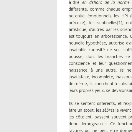
à-dire
en dehors de la norme
différente, comme chaque emprei
potentiel émotionnel), les HPI (h
précoce), les sentinelles
[1]
, en
artistique, d’autres par les scie
est toujours en arborescence. 
nouvelle hypothèse, autorise d’a
insatiable curiosité ne soit s
pousse, dont les branches se d
conscience et leur questionne
naissance à une autre, ils ne
insatisfaite, incomplète, inasso
de même, ils cherchent à satisfai
leurs propres yeux, se dévaloris
Ils se sentent différents, et l’ex
être un atout, les
zèbres
la viven
les côtoient, passent souvent p
donc dérangeantes. Ce foncti
rayures qui ne peut être domes