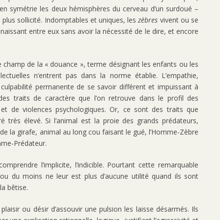
n symétrie les deux hémisphères du cerveau d’un surdoué –
e plus sollicité. Indomptables et uniques, les
zèbres
vivent ou se
aissant entre eux sans avoir la nécessité de le dire, et encore
e champ de la « douance », terme désignant les enfants ou les
llectuelles n’entrent pas dans la norme établie. L’empathie,
la culpabilité permanente de se savoir différent et impuissant à
es traits de caractère que l’on retrouve dans le profil des
et de violences psychologiques. Or, ce sont des traits que
é très élevé. Si l’animal est la proie des grands prédateurs,
de la girafe, animal au long cou faisant le gué, l’Homme-Zèbre
omme-Prédateur.
comprendre l’implicite, l’indicible. Pourtant cette remarquable
 ou du moins ne leur est plus d’aucune utilité quand ils sont
a bêtise.
laisir ou désir d’assouvir une pulsion les laisse désarmés. Ils