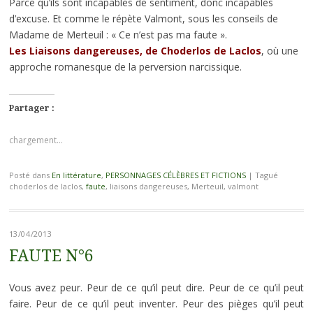
Parce qu’ils sont incapables de sentiment, donc incapables
d’excuse. Et comme le répète Valmont, sous les conseils de
Madame de Merteuil : « Ce n’est pas ma faute ».
Les Liaisons dangereuses, de Choderlos de Laclos
, où une
approche romanesque de la perversion narcissique.
Partager :
chargement…
Posté dans
En littérature
,
PERSONNAGES CÉLÈBRES ET FICTIONS
|
Tagué
choderlos de laclos,
faute
, liaisons dangereuses, Merteuil, valmont
13/04/2013
FAUTE N°6
Vous avez peur. Peur de ce qu’il peut dire. Peur de ce qu’il peut
faire. Peur de ce qu’il peut inventer. Peur des pièges qu’il peut