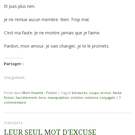
Et puis plus rien.
Je ne remue aucun membre. Rien. Trop mal.
C’est ma faute. Je ne montre jamais que je l’aime.
Pardon, mon amour. Je vais changer, je te le promets.
Partager :
chargement…
Posté dans
Mort Vivante - Fiction
|
Tagué
blessures
,
coups
,
erreur
,
faute
,
fiction
,
harcèlement
,
livre
,
manipulation
,
victime
,
violence conjugale
|
1
commentaire
11/05/2013
LEUR SEUL MOT D’EXCUSE