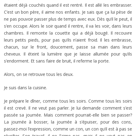
étaient déjà couchés quand il est rentré. Il est allé les embrasser.
C’est un bon père, il aime nos enfants. Je sais que ça lui pèse de
ne pas pouvoir passer plus de temps avec eux. Dès qu’il le peut, il
s’en occupe. Alors le soir quand il rentre, il va les voir, dans leurs
chambres. Il remonte la couette qui a déjà bougé. Il recouvre
leurs petits pieds, pour pas qu’ils n’aient froid. Il les embrasse,
chacun, sur le front, doucement, passe sa main dans leurs
cheveux. Il éteint la lumière que je laisse allumée pour qu’ils
s’endorment. Et sans faire de bruit, il referme la porte.
Alors, on se retrouve tous les deux.
Je suis dans la cuisine.
Je prépare le dîner, comme tous les soirs. Comme tous les soirs
il est crevé. Il ne veut pas parler. Je lui demande comment s’est
passée sa journée. Mais comment pourrait-elle bien se passer?
La journée à bosser, la journée à s’épuiser, pour des cons,
passez-moi l’expression, comme un con, un con qu’il est à pas se
révolter. Son travail, il ne l’aime pas, mais il ne veut pas en