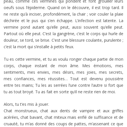
peau, comme ces vermines qui pondent et font grouiller leurs
oeufs sous l’épiderme. Quand on le découvre, il est trop tard. Il
ne reste qu’à inciser, profondément, la chair ; voir couler la plaie
déchirée et le pus qui s’en échappe. L’infection est latente. La
vermine pond autant qu’elle peut, aussi souvent qu’elle peut.
Partout où elle peut. C’est la gangrène, c’est le corps qui hurle de
douleur, se tord, se brise. C’est une blessure coulante, purulente ;
c’est la mort qui s’installe à petits feux.
Tu es cette vermine, et tu as voulu ronger chaque partie de mon
corps, chaque instant de mon âme. Mes émotions, mes
sentiments, mes envies, mes désirs, mes joies, mes secrets,
mes confiances, mes réussites… Tout est devenu poussière
entre tes mains; Tu les as serrées l’une contre l’autre si fort que
tu as tout broyé. Tu as fait en sorte qu’il ne reste rien de moi.
Alors, tu t’es mis à jouer.
Chat monstrueux, chat aux dents de vampire et aux griffes
acérées, chat bavant, chat miteux mais enflé de suffisance et de
cruauté, tu m’as donné des coups de pattes, m’assenant ce que