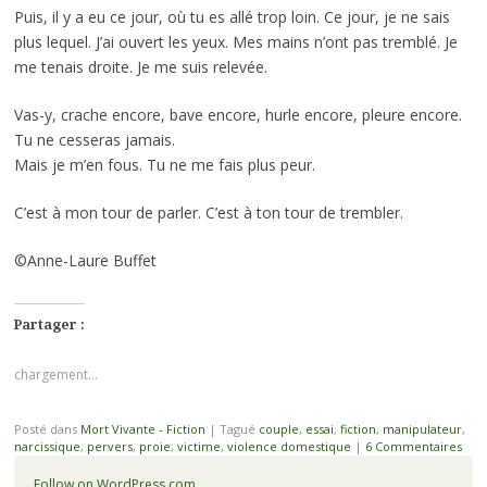
Puis, il y a eu ce jour, où tu es allé trop loin. Ce jour, je ne sais
plus lequel. J’ai ouvert les yeux. Mes mains n’ont pas tremblé. Je
me tenais droite. Je me suis relevée.
Vas-y, crache encore, bave encore, hurle encore, pleure encore.
Tu ne cesseras jamais.
Mais je m’en fous. Tu ne me fais plus peur.
C’est à mon tour de parler. C’est à ton tour de trembler.
©Anne-Laure Buffet
Partager :
chargement…
Posté dans
Mort Vivante - Fiction
|
Tagué
couple
,
essai
,
fiction
,
manipulateur
,
narcissique
,
pervers
,
proie
,
victime
,
violence domestique
|
6 Commentaires
Follow on WordPress.com