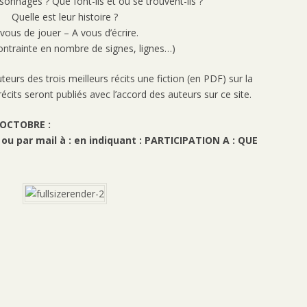
sonnages ? Que font-ils et où se trouvent-ils ?
Quelle est leur histoire ?
vous de jouer – A vous d’écrire.
ontrainte en nombre de signes, lignes…)
eurs des trois meilleurs récits une fiction (en PDF) sur la
récits seront publiés avec l’accord des auteurs sur ce site.
 OCTOBRE :
u par mail à : en indiquant : PARTICIPATION A : QUE