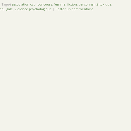
|
Tagué
association cvp
,
concours
,
femme
,
fiction
,
personnalité toxique
,
onjugale
,
violence psychologique
|
Poster un commentaire