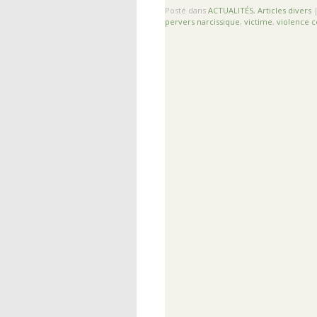
Posté dans
ACTUALITÉS
,
Articles divers
pervers narcissique
,
victime
,
violence c