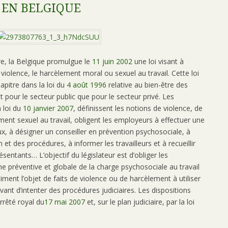
 EN BELGIQUE
e, la Belgique promulgue le
11
juin
2002
une loi visant à
a violence, le harcèlement moral ou sexuel au travail. Cette loi
apitre dans la loi du
4
août
1996
relative au bien-être des
ant pour le secteur public que pour le secteur privé. Les
a loi du
10
janvier
2007
, définissent les notions de violence, de
ent sexuel au travail, obligent les employeurs à effectuer une
x, à désigner un conseiller en prévention psychosociale, à
et des procédures, à informer les travailleurs et à recueillir
présentants… L’objectif du législateur est d’obliger les
préventive et globale de la charge psychosociale au travail
stiment l’objet de faits de violence ou de harcèlement à utiliser
vant d’intenter des procédures judiciaires. Les dispositions
rrêté royal du
17
mai
2007
et, sur le plan judiciaire, par la loi