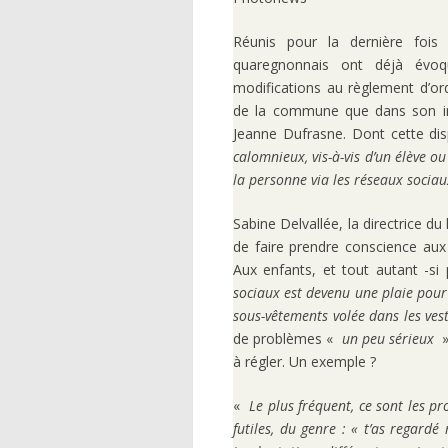
Réunis pour la dernière fois
quaregnonnais ont déjà évoq
modifications au règlement d’ord
de la commune que dans son ins
Jeanne Dufrasne. Dont cette di
calomnieux, vis-à-vis d’un élève o
la personne via les réseaux sociau
Sabine Delvallée, la directrice d
de faire prendre conscience aux 
Aux enfants, et tout autant -si 
sociaux est devenu une plaie pour 
sous-vêtements volée dans les ves
de problèmes «
un peu sérieux
» 
à régler. Un exemple ?
«
Le plus fréquent, ce sont les p
futiles, du genre : « t’as regardé