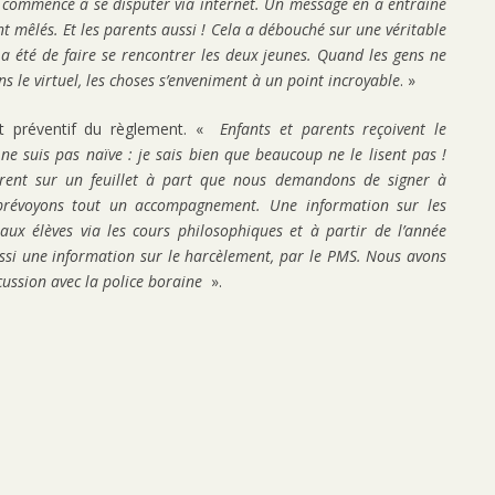
t commencé à se disputer via internet. Un message en a entraîné
nt mêlés. Et les parents aussi ! Cela a débouché sur une véritable
a été de faire se rencontrer les deux jeunes. Quand les gens ne
ans le virtuel, les choses s’enveniment à un point incroyable
. »
fet préventif du règlement. «
Enfants et parents reçoivent le
e ne suis pas naïve : je sais bien que beaucoup ne le lisent pas !
urent sur un feuillet à part que nous demandons de signer à
us prévoyons tout un accompagnement. Une information sur les
 aux élèves via les cours philosophiques et à partir de l’année
ussi une information sur le harcèlement, par le PMS. Nous avons
cussion avec la police boraine
».