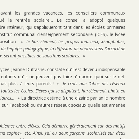
 avant les grandes vacances, les conseillers communaux
ué la rentrée scolaire… Le conseil a adopté quelques
re intérieur, qui s’appliqueront tant dans les écoles primaires
titut communal d’enseignement secondaire (ICES), le lycée
sposition : «
le harcèlement, les propos injurieux, xénophobes,
u de l’équipe pédagogique, la diffusion de photos sans l’accord de
x, seront passibles de sanctions scolaires.
»
u lycée Jeanne Dufrasne, constate qu’il est devenu indispensable
enfants qu’ils ne peuvent pas faire n’importe quoi sur le net.
pas plus- à leurs parents ! «
Je crois que l’abus des réseaux
toutes les écoles. Elèves qui se disputent, harcèlement, photo en
tiaires…
» La directrice estime à une dizaine par an le nombre
sur Facebook ou d’autres réseaux sociaux qu’elle est amenée
roblèmes entre élèves. Cela démarre généralement sur des motifs
 ma copine», etc. Ainsi, j’ai eu deux garçons, scolarisés sur deux