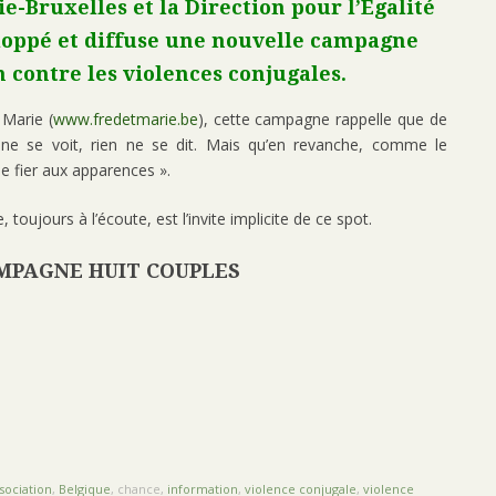
e-Bruxelles et la Direction pour l’Égalité
loppé et diffuse une nouvelle campagne
 contre les violences conjugales.
 Marie (
www.fredetmarie.be
), cette campagne rappelle que de
ien ne se voit, rien ne se dit. Mais qu’en revanche, comme le
 se fier aux apparences ».
, toujours à l’écoute, est l’invite implicite de ce spot.
MPAGNE HUIT COUPLES
sociation
,
Belgique
, chance,
information
,
violence conjugale
,
violence