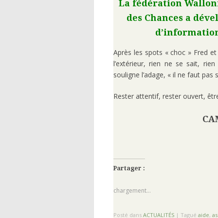
La fédération Walloni
des Chances a déve
d’information
Après les spots « choc » Fred et
l’extérieur, rien ne se sait, r
souligne l’adage, « il ne faut pas
Rester attentif, rester ouvert, être
CA
Partager :
chargement…
Posté dans
ACTUALITÉS
|
Tagué
aide
,
as