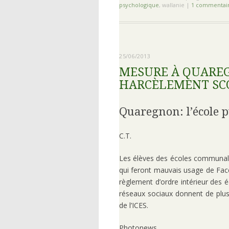
psychologique
, wallanie
|
1 commentai
25/06/2013
MESURE À QUAREG
HARCÈLEMENT SC
Quaregnon: l’école 
C.T.
Les élèves des écoles communales
qui feront mauvais usage de Face
règlement d’ordre intérieur des 
réseaux sociaux donnent de plus e
de l’ICES.
Photonews