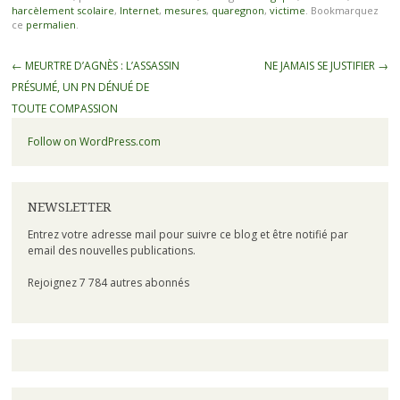
harcèlement scolaire
,
Internet
,
mesures
,
quaregnon
,
victime
. Bookmarquez
ce
permalien
.
←
MEURTRE D’AGNÈS : L’ASSASSIN
NE JAMAIS SE JUSTIFIER
→
PRÉSUMÉ, UN PN DÉNUÉ DE
TOUTE COMPASSION
Follow on WordPress.com
NEWSLETTER
Entrez votre adresse mail pour suivre ce blog et être notifié par
email des nouvelles publications.
Rejoignez 7 784 autres abonnés