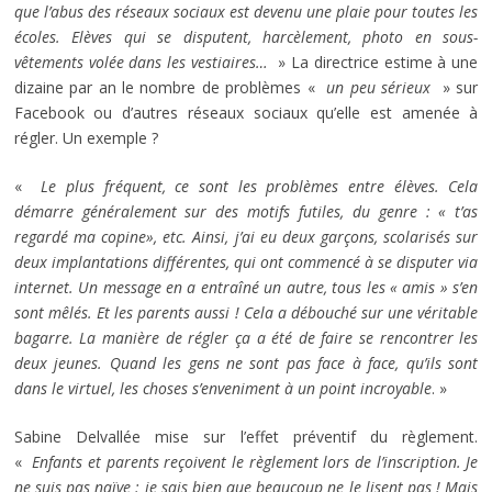
que l’abus des réseaux sociaux est devenu une plaie pour toutes les
écoles. Elèves qui se disputent, harcèlement, photo en sous-
vêtements volée dans les vestiaires…
» La directrice estime à une
dizaine par an le nombre de problèmes «
un peu sérieux
» sur
Facebook ou d’autres réseaux sociaux qu’elle est amenée à
régler. Un exemple ?
«
Le plus fréquent, ce sont les problèmes entre élèves. Cela
démarre généralement sur des motifs futiles, du genre : « t’as
regardé ma copine», etc. Ainsi, j’ai eu deux garçons, scolarisés sur
deux implantations différentes, qui ont commencé à se disputer via
internet. Un message en a entraîné un autre, tous les « amis » s’en
sont mêlés. Et les parents aussi ! Cela a débouché sur une véritable
bagarre. La manière de régler ça a été de faire se rencontrer les
deux jeunes. Quand les gens ne sont pas face à face, qu’ils sont
dans le virtuel, les choses s’enveniment à un point incroyable
. »
Sabine Delvallée mise sur l’effet préventif du règlement.
«
Enfants et parents reçoivent le règlement lors de l’inscription. Je
ne suis pas naïve : je sais bien que beaucoup ne le lisent pas ! Mais